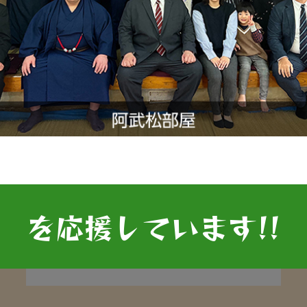
83,000
習志野市谷津５丁目
円
「谷津」駅 徒歩5分
を応援しています!!
詳細を見る