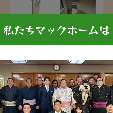
私たちマックホームは
54,000
習志野市屋敷４丁目
円
「京成大久保」駅 徒歩14分
詳細を見る
NEW
アパート