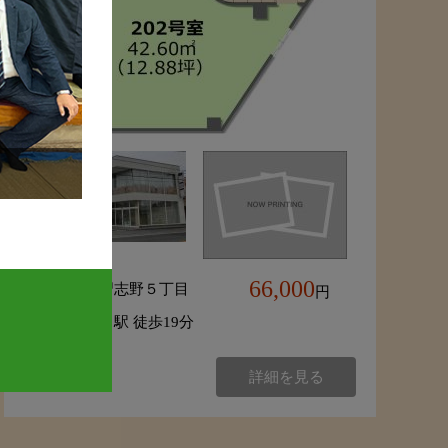
66,000
習志野市東習志野５丁目
円
「八千代台」駅 徒歩19分
詳細を見る