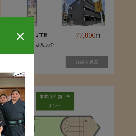
77,000
習志野市藤崎２丁目
円
「津田沼」駅 徒歩10分
詳細を見る
NEW
事業用/店舗・テ
ナント