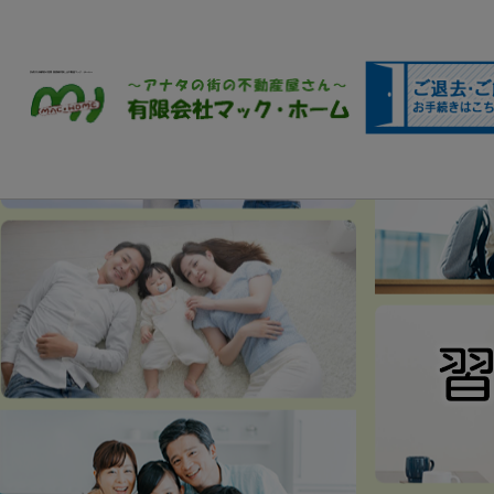
京成大久保駅前の売買･賃貸物件探しは不動産マック・ホームへ