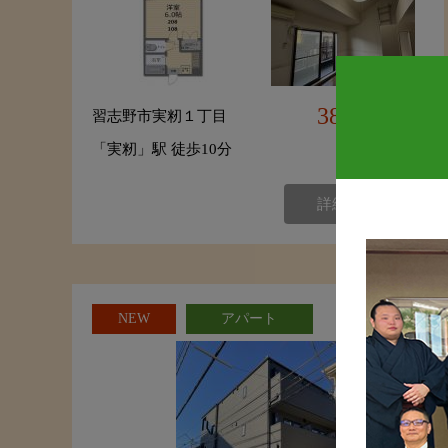
38,000
習志野市実籾１丁目
円
「実籾」駅 徒歩10分
詳細を見る
NEW
アパート