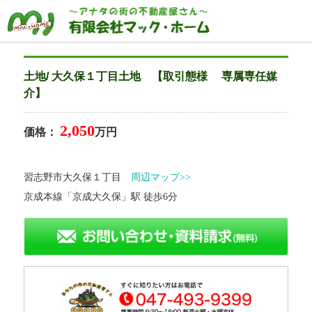
土地/ 大久保１丁目土地 【取引態様 専属専任媒
介】
2,050
価格：
万円
習志野市大久保１丁目
周辺マップ>>
京成本線「京成大久保」駅 徒歩6分
トップページ
HOME
買いたい
BUY
借りたい
RENT