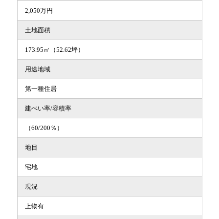
2,050万円
土地面積
173.95㎡（52.62坪）
用途地域
第一種住居
建ぺい率/容積率
（60/200％）
地目
宅地
現況
上物有