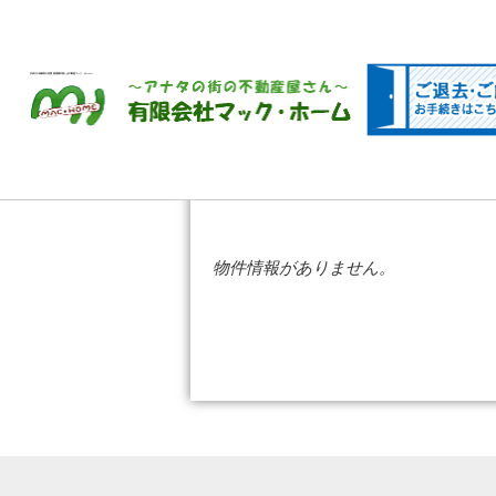
京成大久保駅前の売買･賃貸物件探しは不動産マック・ホームへ
物件情報がありません。