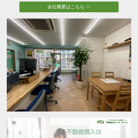
選ばれる理由
REASONS
会社概要はこちら >>
ご退去・ご解約のお手続き
MOVE OUT・CANCEL
会社案内
COMPANY
お問い合わせ
CONTACT
サイトマップ
SITEMAP
プライバシーポリシー
PRIVACY POLICY