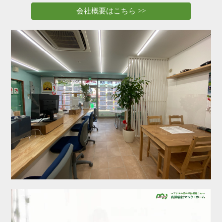
選ばれる理由
REASONS
会社概要はこちら >>
ご退去・ご解約のお手続き
MOVE OUT・CANCEL
会社案内
COMPANY
お問い合わせ
CONTACT
サイトマップ
SITEMAP
プライバシーポリシー
PRIVACY POLICY