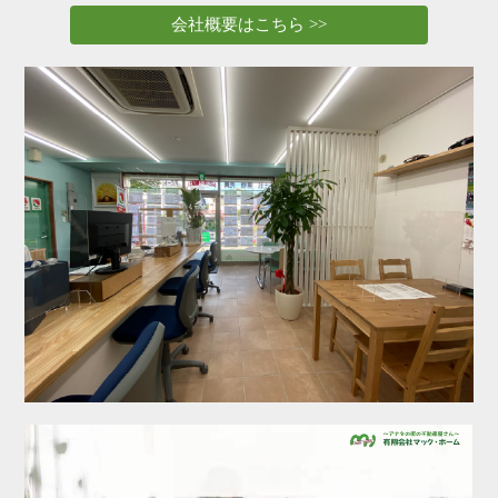
選ばれる理由
REASONS
会社概要はこちら >>
ご退去・ご解約のお手続き
MOVE OUT・CANCEL
会社案内
COMPANY
お問い合わせ
CONTACT
サイトマップ
SITEMAP
プライバシーポリシー
PRIVACY POLICY