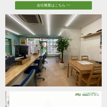
選ばれる理由
REASONS
会社概要はこちら >>
ご退去・ご解約のお手続き
MOVE OUT・CANCEL
会社案内
COMPANY
お問い合わせ
CONTACT
サイトマップ
SITEMAP
プライバシーポリシー
PRIVACY POLICY